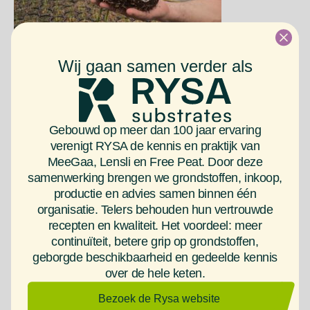
Wij gaan samen verder als
Eigenaar Eric Jansen vertelt met veel enthousiasme en
Gebouwd op meer dan 100 jaar ervaring
passie:” Wij leveren kwaliteit en emotie, waarmee we de
verenigt RYSA de kennis en praktijk van
consument extra lang van onze bloemen kunnen laten
MeeGaa, Lensli en Free Peat. Door deze
genieten.”
samenwerking brengen we grondstoffen, inkoop,
productie en advies samen binnen één
organisatie. Telers behouden hun vertrouwde
Lees hier het volledige artikel op onze website.
recepten en kwaliteit. Het voordeel: meer
Have Fun Growing
continuïteit, betere grip op grondstoffen,
geborgde beschikbaarheid en gedeelde kennis
over de hele keten.
Keer terug naar het overzicht
Bezoek de Rysa website