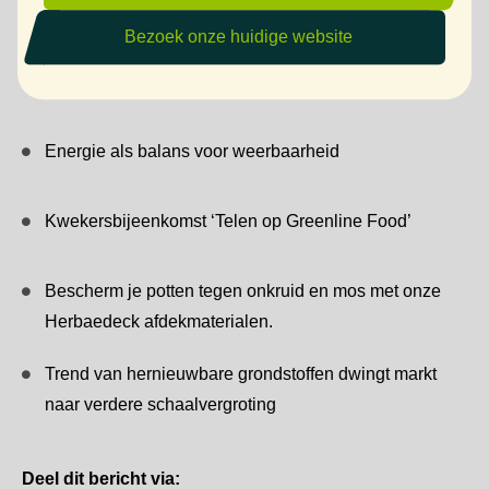
Meest recente artikelen:
Bezoek onze huidige website
Wij gaan verder als RYSA substrates
Energie als balans voor weerbaarheid
Kwekersbijeenkomst ‘Telen op Greenline Food’
Bescherm je potten tegen onkruid en mos met onze
Herbaedeck afdekmaterialen.
Trend van hernieuwbare grondstoffen dwingt markt
naar verdere schaalvergroting
Deel dit bericht via: