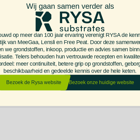
Wij gaan samen verder als
ereid dit te halen;
…een reiskostenvergo
;
…een pensioenregelin
…minimaal 24 vakanti
uwd op meer dan 100 jaar ervaring verenigt RYSA de kenn
tijk van MeeGaa, Lensli en Free Peat. Door deze samenwe
…8% vakantietoeslag;
n we grondstoffen, inkoop, productie en advies samen bin
iveert;
…een afwisselende fun
isatie. Telers behouden hun vertrouwde recepten en kwalitei
rdeel: meer continuïteit, betere grip op grondstoffen, gebo
…mogelijkheden om jez
beschikbaarheid en gedeelde kennis over de hele keten.
Bezoek de Rysa website
Bezoek onze huidige website