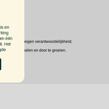
eding;
g;
edagen;
is en
rking
nen één
ctie met veel eigen verantwoordelijkheid;
t. Het
rgde
elf te ontwikkelen en door te groeien.