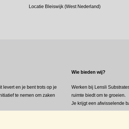
Locatie Bleiswijk (West Nederland)
Wie bieden wij?
 levert en je bent trots op je
Werken bij Lensli Substrate
initiatief te nemen om zaken
ruimte biedt om te groeien.
Je krijgt een afwisselende
…een brutomaandsalari
week;