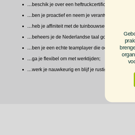
…beschik je over een heftruckcertificaat óf ben je b
…ben je proactief en neem je verantwoordelijkheid
…heb je affiniteit met de tuinbouwsector;
Gebo
…beheers je de Nederlandse taal goed;
prak
brenge
…ben je een echte teamplayer die ook anderen mot
organ
…ga je flexibel om met werktijden;
voo
…werk je nauwkeurig en blijf je rustig onder druk.