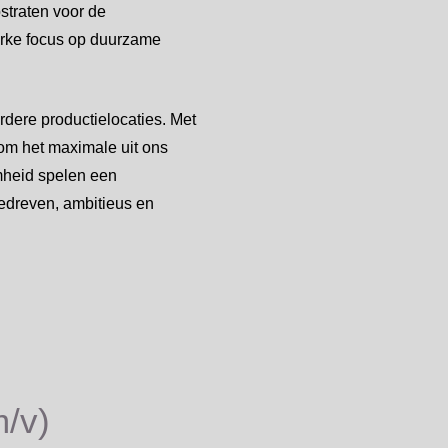
straten voor de
terke focus op duurzame
dere productielocaties. Met
 om het maximale uit ons
amheid spelen een
gedreven, ambitieus en
/v)