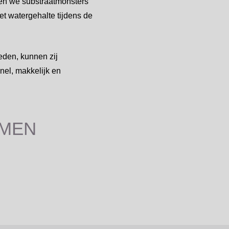
men we substraatmonsters
t watergehalte tijdens de
eden, kunnen zij
nel, makkelijk en
AMEN