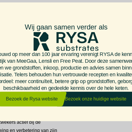
Wij gaan samen verder als
 we gezamenlijk en in samenspraak tot de beste resultaten k
uwd op meer dan 100 jaar ervaring verenigt RYSA de kenn
e en chemische eigenschappen. Dit verschilt uiteraard per substr
tijk van MeeGaa, Lensli en Free Peat. Door deze samenwe
ctioneren.
n we grondstoffen, inkoop, productie en advies samen bin
isatie. Telers behouden hun vertrouwde recepten en kwalitei
rdeel: meer continuïteit, betere grip op grondstoffen, gebo
beschikbaarheid en gedeelde kennis over de hele keten.
Bezoek de Rysa website
Bezoek onze huidige website
ekerij Leon van Lint
kerij Leon van Lint Lensli
kwekers actief bij de
ing en verbetering van zijn