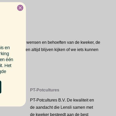
omen. Naast de wensen en behoeften van de kweker, de
is en
aat. Wij zullen altijd blijven kijken of we iets kunnen
rking
nen één
t. Het
rgde
PT-Potcultures
PT-Potcultures B.V. De kwaliteit en
de aandacht die Lensli samen met
de kweker besteedt aan de best