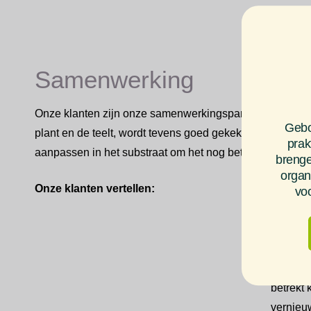
Samenwerking
Onze klanten zijn onze samenwerkingspartners waarmee
Gebo
plant en de teelt, wordt tevens goed gekeken naar fysisch
prak
aanpassen in het substraat om het nog beter te laten fun
brenge
organ
Onze klanten vertellen:
voo
Boomkw
uim
Boomkwe
e
betrekt 
jf
vernieuw