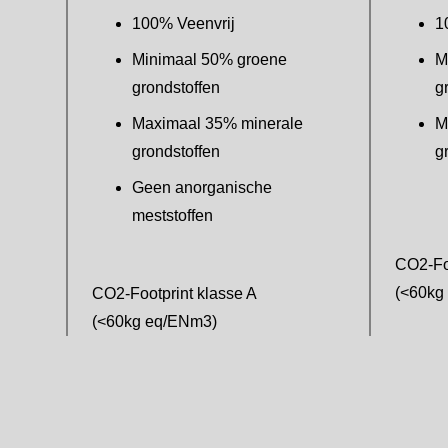
100% Veenvrij
1
Minimaal 50% groene
M
grondstoffen
g
Maximaal 35% minerale
M
grondstoffen
g
Geen anorganische
meststoffen
CO2-Foo
(<60kg
CO2-Footprint klasse A
(<60kg eq/ENm3)