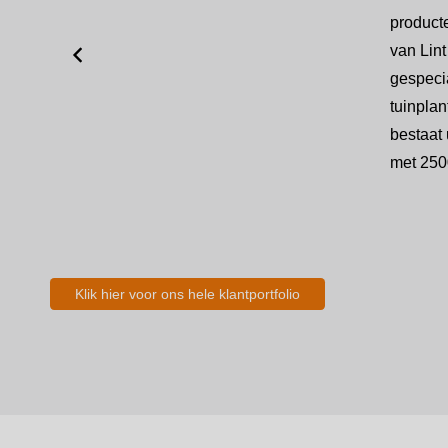
eelt
product
ten,
van Lint
at.
gespeci
tuinplan
bestaat 
met 250
Klik hier voor ons hele klantportfolio