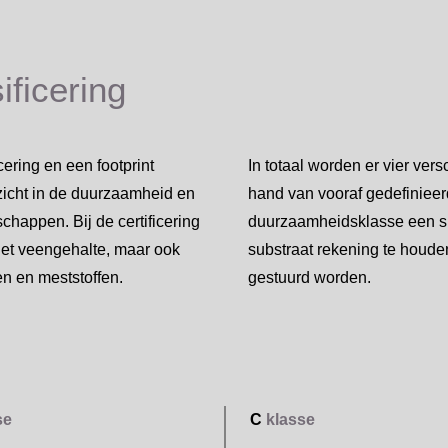
ficering
ering en een footprint
In totaal worden er vier vers
zicht in de duurzaamheid en
hand van vooraf gedefiniee
chappen. Bij de certificering
duurzaamheidsklasse een sub
het veengehalte, maar ook
substraat rekening te houden
n en meststoffen.
gestuurd worden.
se
C
klasse