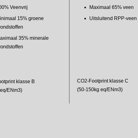
00% Veenvrij
Maximaal 65% veen
inimaal 15% groene
Uitsluitend RPP-veen
rondstoffen
aximaal 35% minerale
rondstoffen
CO2-Footprint klasse C
tprint klasse B
(50-150kg eq/ENm3)
 eq/ENm3)