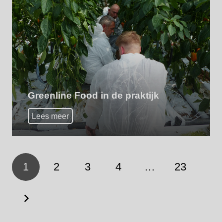
Greenline Food in de praktijk
Lees meer
1
2
3
4
…
23