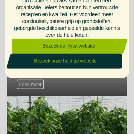
productie en advies samen binnen één
organisatie. Telers behouden hun vertrouwde
recepten en kwaliteit. Het voordeel: meer
continuïteit, betere grip op grondstoffen,
geborgde beschikbaarheid en gedeelde kennis
over de hele keten.
Bezoek de Rysa website
Trend van hernieuwbare
Bezoek onze huidige website
grondstoffen dwingt markt naar
verdere schaalvergroting
Lees meer