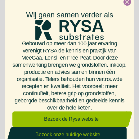
Zoals je ongetwijfeld weet, is substraat gevoelig voor
Wij gaan samen verder als
verdichting. Natuurlijk hou je hier al rekening mee zodra
je een nieuw medium bestelt, maar ben je ervan bewust
wat er verder nog meer van invloed is op
substraatverdichting en – verbruik? Lees dan snel
Gebouwd op meer dan 100 jaar ervaring
verder!
verenigt RYSA de kennis en praktijk van
MeeGaa, Lensli en Free Peat. Door deze
samenwerking brengen we grondstoffen, inkoop,
Lees meer
productie en advies samen binnen één
organisatie. Telers behouden hun vertrouwde
recepten en kwaliteit. Het voordeel: meer
continuïteit, betere grip op grondstoffen,
geborgde beschikbaarheid en gedeelde kennis
over de hele keten.
Bezoek de Rysa website
Bezoek onze huidige website