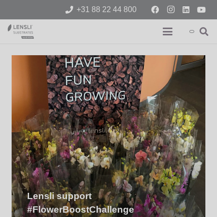
+31 88 22 44 800
Lensli support
#FlowerBoostChallenge