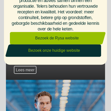
productie en advies samen binnen één
organisatie. Telers behouden hun vertrouwde
recepten en kwaliteit. Het voordeel: meer
continuïteit, betere grip op grondstoffen,
geborgde beschikbaarheid en gedeelde kennis
over de hele keten.
Bezoek de Rysa website
Bezoek onze huidige website
Calla kweker kweekt beste
Poinsettia
Lees meer