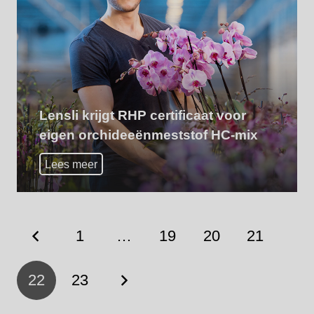
Lensli krijgt RHP certificaat voor
eigen orchideeënmeststof HC-mix
Lees meer
1
…
19
20
21
22
23