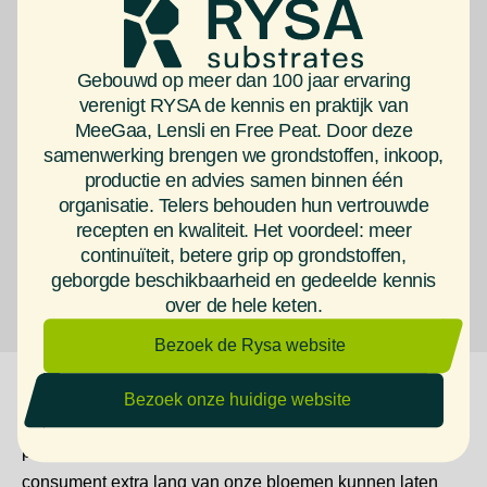
Gebouwd op meer dan 100 jaar ervaring
verenigt RYSA de kennis en praktijk van
MeeGaa, Lensli en Free Peat. Door deze
samenwerking brengen we grondstoffen, inkoop,
productie en advies samen binnen één
organisatie. Telers behouden hun vertrouwde
recepten en kwaliteit. Het voordeel: meer
continuïteit, betere grip op grondstoffen,
geborgde beschikbaarheid en gedeelde kennis
over de hele keten.
Bezoek de Rysa website
Bezoek onze huidige website
Eigenaar Eric Jansen vertelt met veel enthousiasme en
passie:” Wij leveren kwaliteit en emotie, waarmee we de
consument extra lang van onze bloemen kunnen laten