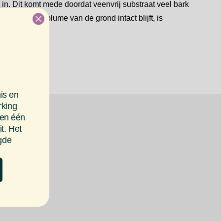
et in. Dit komt mede doordat veenvrij substraat veel bark
 is. Dat het volume van de grond intact blijft, is
 de plant.
is en
rking
nen één
t. Het
rgde