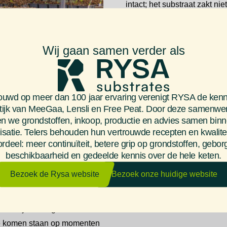
intact; het substraat zakt ni
bevat, wat een stug materiaal
essentieel voor de groei van
Wij gaan samen verder als
uwd op meer dan 100 jaar ervaring verenigt RYSA de kenn
tijk van MeeGaa, Lensli en Free Peat. Door deze samenwe
n we grondstoffen, inkoop, productie en advies samen bin
isatie. Telers behouden hun vertrouwde recepten en kwalitei
rdeel: meer continuïteit, betere grip op grondstoffen, gebo
taan; daarom willen we er
beschikbaarheid en gedeelde kennis over de hele keten.
schil is bij al onze soorten.
Bezoek de Rysa website
Bezoek onze huidige website
 teelt.’
 ze zijn omringd door veel
t je komen staan op momenten